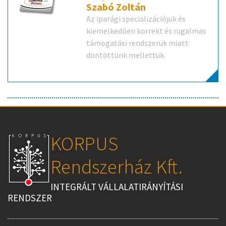
Szabó Zoltán
Az iparági specializációjuk és
kiemelkedően korrekt és rugalmas
támogatási rendszerük miatt
döntöttünk mellettük.
KORPUS
Rendszerház Kft.
INTEGRÁLT VÁLLALATIRÁNYÍTÁSI
RENDSZER