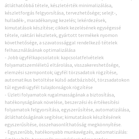
átláthatóbbá tétele, készletérték minimalizálása,
készletforgás felgyorsítása, tervezhetősége; selejt-,
hulladék-, maradékanyag kezelés; lekérdezések,
kimutatások készítése; cikkek kezelésének egységessé
tétele, raktári készletek, gyártott termékek nyomon
követhetősége, a szavatossággal rendelkező tételek
felhasználásának optimalizálása
- Jobb ügyfélkapcsolatok: kapcsolatfelvételek
folyamatszemléletű eltárolása, visszakereshetősége,
elemzési szempontok; ügyfél törzsadatok rögzítése,
automatikus betöltése külső adatbázisból, törzsadatokon
túl egyedi ügyfél tulajdonságok rögzítése
- Üzleti folyamatok rugalmasságának a biztosítása,
hatékonyságának növelése, beszerzési és értékesítési
folyamatok felgyorsítása, egyszerűsítése, automatizálása,
átláthatóságának segítése; kimutatások készítésének
egyszerűsítése, összehasonlíthatóság megkönnyítése.
- Egyszerűbb, hatékonyabb munkavégzés, automatizálás: