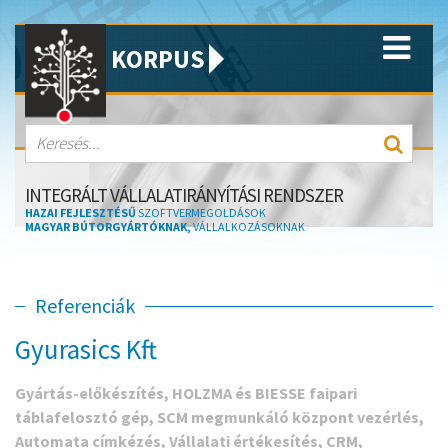
KORPUS
INTEGRÁLT VÁLLALATIRÁNYÍTÁSI RENDSZER
HAZAI FEJLESZTÉSŰ
SZOFTVERMEGOLDÁSOK
MAGYAR BÚTORGYÁRTÓKNAK,
VÁLLALKOZÁSOKNAK
Referenciák
Gyurasics Kft.
Gyártás-előkészítés, HOLZMA és BIESSE faipari
táblafelosztó gép, SCM megmunkáló központ vezérlés,
Automata címkézés, Vállalati értékesítés, CRM,