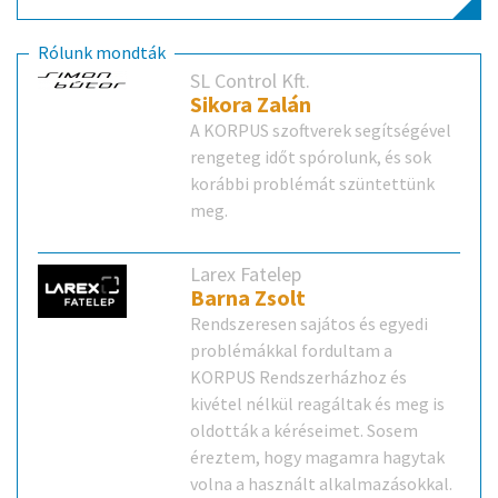
Rólunk mondták
SL Control Kft.
Sikora Zalán
A KORPUS szoftverek segítségével
rengeteg időt spórolunk, és sok
korábbi problémát szüntettünk
meg.
Larex Fatelep
Barna Zsolt
Rendszeresen sajátos és egyedi
problémákkal fordultam a
KORPUS Rendszerházhoz és
kivétel nélkül reagáltak és meg is
oldották a kéréseimet. Sosem
éreztem, hogy magamra hagytak
volna a használt alkalmazásokkal.