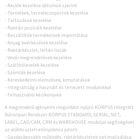
- Akciók kezelése dátumok szerint
- Termékek, termékcsoportok kezelése
- Tartozások kezelése
- Raktári pozíciók kezelése
- Beszállítók termékeinek importálása
- Anyag beérkezések kezelése
- Raktárkészlet, leltári listák
- Vevői megrendelések kezelése
- Szállítólevelek kezelése
- Számlák kezelése
- Kereskedelmi elemzések, kimutatások
- Integráltság a használt és tervezett modulokkal
- Felhasználói kézikönyvek
A megrendelő igényeire megoldást nyújtó KORPUS Integrált
Bútoripari Rendszer KORPUS STANDARD, SERIAL, NET,
LABEL, CAD/CAM, CRM és WAREHOUSE moduljai segítségével
az alábbi üzleti előnyökhöz jutott:
- Gazdaságosabb működés, raktárkészletek optimalizálása,