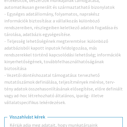
értékesítők, beszerzők munkájának támogatása,
automatikusan generált és származtatható bizonylatok
- Egységes adatállomány, folyamatos, naprakész
információk biztosítása: a vállalkozás különböző
rendszereiben, részlegeiben keletkező adatok fogadása és
tárolása, adatbázis egységesítése.
- Teljesség lehetőségének megteremtése: különböző
adatbázisból kapott inputok feldolgozása, más
rendszerekkel történő kapcsolódási lehetőség; információk
kinyerhetőségének, továbbfelhasználhatóságának
biztosítása
- Vezetői döntéshozatal támogatása: tervezhető
mutatószámok definiálása, teljesítmények mérése, terv-
tény adatok összehasonlításának elősegítése, előre definiált
vagy ad-hoc létrehozható általános, iparág- illetve
vállalatspecifikus lekérdezések.
Visszahívást kérek
Kérjük adja meg adatait, hogy munkatársaink