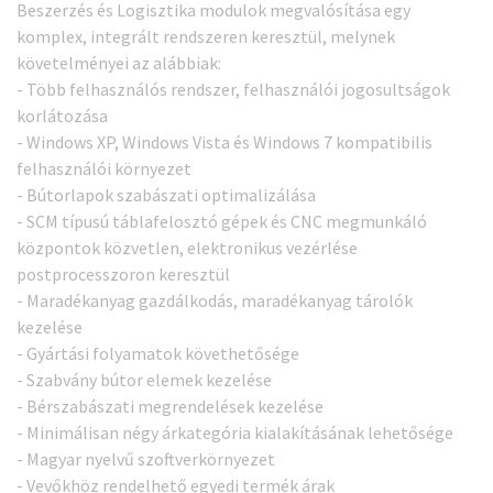
Beszerzés és Logisztika modulok megvalósítása egy
komplex, integrált rendszeren keresztül, melynek
követelményei az alábbiak:
- Több felhasználós rendszer, felhasználói jogosultságok
korlátozása
- Windows XP, Windows Vista és Windows 7 kompatibilis
felhasználói környezet
- Bútorlapok szabászati optimalizálása
- SCM típusú táblafelosztó gépek és CNC megmunkáló
központok közvetlen, elektronikus vezérlése
postprocesszoron keresztül
- Maradékanyag gazdálkodás, maradékanyag tárolók
kezelése
- Gyártási folyamatok követhetősége
- Szabvány bútor elemek kezelése
- Bérszabászati megrendelések kezelése
- Minimálisan négy árkategória kialakításának lehetősége
- Magyar nyelvű szoftverkörnyezet
- Vevőkhöz rendelhető egyedi termék árak