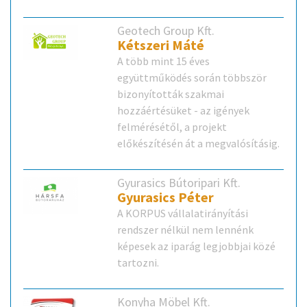
Geotech Group Kft.
Kétszeri Máté
A több mint 15 éves
együttműködés során többször
bizonyították szakmai
hozzáértésüket - az igények
felmérésétől, a projekt
előkészítésén át a megvalósításig.
Gyurasics Bútoripari Kft.
Gyurasics Péter
A KORPUS vállalatirányítási
rendszer nélkül nem lennénk
képesek az iparág legjobbjai közé
tartozni.
Konyha Möbel Kft.