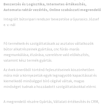
Beszerzés és Logisztika, Internetes értékesítés,
Automata raktár vezérlés, Online szabászati megrendelő
Integrált bútoripari rendszer bevezetése a Gyurasics József
e. v.-nál
Fő termékeik és szolgáltatásaik az asztalos vállalkozók
bútor alkatrészeinek gyártása, cnc fúrás-marás
megmunkálása, élzárása, szerelésre való előkészítés,
valamint kész termék gyártás.
Az évek önerőből történő fejlesztéseinek köszönhetően
mára már a környezetük egyik legnagyobb kapacitással és
kiemelkedő minőséggel bíró cégévé váltak, magas
minőséget tudnak a hozzáadott szolgáltatásokkal elérni.
A megrendelő részére Gyártás, Vállalati értékesítés és CRM,