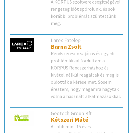
A KORPUS szoftverek segítségével
rengeteg időt spórolunk, és sok
korábbi problémát szüntettünk
meg.
Larex Fatelep
Barna Zsolt
Rendszeresen sajátos és egyedi
problémákkal fordultam a
KORPUS Rendszerházhoz és
kivétel nélkül reagáltak és meg is
oldották a kéréseimet. Sosem
éreztem, hogy magamra hagytak
volna a használt alkalmazásokkal.
Geotech Group Kft.
Kétszeri Máté
A több mint 15 éves