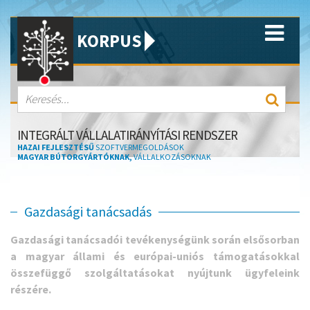
KORPUS
INTEGRÁLT VÁLLALATIRÁNYÍTÁSI RENDSZER
HAZAI FEJLESZTÉSŰ
SZOFTVERMEGOLDÁSOK
MAGYAR BÚTORGYÁRTÓKNAK,
VÁLLALKOZÁSOKNAK
Gazdasági tanácsadás
Gazdasági tanácsadói tevékenységünk során elsősorban
a magyar állami és európai-uniós támogatásokkal
összefüggő szolgáltatásokat nyújtunk ügyfeleink
részére.