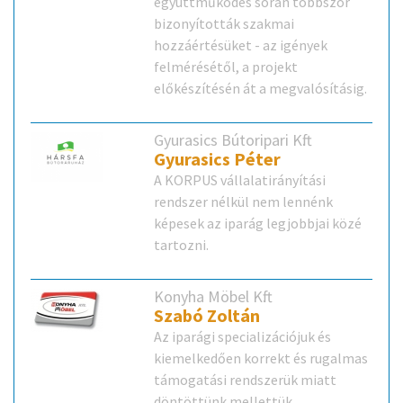
együttműködés során többször
bizonyították szakmai
hozzáértésüket - az igények
felmérésétől, a projekt
előkészítésén át a megvalósításig.
Gyurasics Bútoripari Kft.
Gyurasics Péter
A KORPUS vállalatirányítási
rendszer nélkül nem lennénk
képesek az iparág legjobbjai közé
tartozni.
Konyha Möbel Kft.
Szabó Zoltán
Az iparági specializációjuk és
kiemelkedően korrekt és rugalmas
támogatási rendszerük miatt
döntöttünk mellettük.