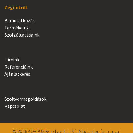
Cégünkről
Bemutatkozás
Termékeink
Szolgáltatásaink
Híreink
Referenciáink
Ajánlatkérés
Szoftvermegoldások
Kapcsolat
© 2026 KORPUS Rendszerház Kft. Minden jog fenntarva!