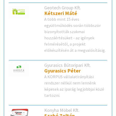
Geotech Group Kft.
Kétszeri Máté
A több mint 15 éves
együttműködés során többször
bizonyították szakmai
hozzáértésüket - az igények
felmérésétől, a projekt
előkészítésén át a megvalósításig.
Gyurasics Bútoripari Kft.
Gyurasics Péter
A KORPUS vállalatirányítási
rendszer nélkül nem lennénk
képesek az iparág legjobbjai közé
tartozni.
Konyha Möbel Kft.
Szabó Zoltán