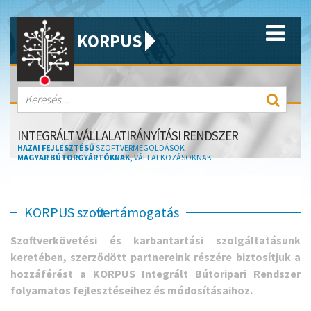
KORPUS
INTEGRÁLT VÁLLALATIRÁNYÍTÁSI RENDSZER
HAZAI FEJLESZTÉSŰ
SZOFTVERMEGOLDÁSOK
MAGYAR BÚTORGYÁRTÓKNAK,
VÁLLALKOZÁSOKNAK
KORPUS szoftvertámogatás
Szoftverkövetési és karbantartási szolgáltatásunk
keretében, szerződött partnereink részére biztosítjuk a
hozzáférést a KORPUS Integrált Bútoripari Rendszer
folyamatos fejlesztéseihez és módosításaihoz.