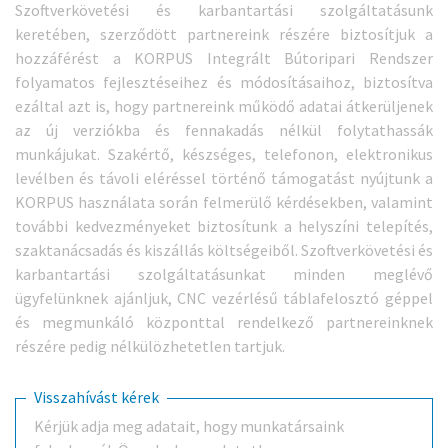
Szoftverkövetési és karbantartási szolgáltatásunk
keretében, szerződött partnereink részére biztosítjuk a
hozzáférést a KORPUS Integrált Bútoripari Rendszer
folyamatos fejlesztéseihez és módosításaihoz, biztosítva
ezáltal azt is, hogy partnereink működő adatai átkerüljenek
az új verziókba és fennakadás nélkül folytathassák
munkájukat. Szakértő, készséges, telefonon, elektronikus
levélben és távoli eléréssel történő támogatást nyújtunk a
KORPUS használata során felmerülő kérdésekben, valamint
további kedvezményeket biztosítunk a helyszíni telepítés,
szaktanácsadás és kiszállás költségeiből. Szoftverkövetési és
karbantartási szolgáltatásunkat minden meglévő
ügyfelünknek ajánljuk, CNC vezérlésű táblafelosztó géppel
és megmunkáló központtal rendelkező partnereinknek
részére pedig nélkülözhetetlen tartjuk.
Visszahívást kérek
Kérjük adja meg adatait, hogy munkatársaink