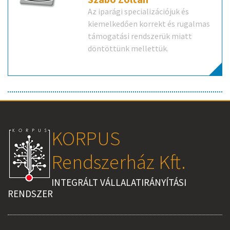
Az iparági specializációjuk és
kiemelkedően korrekt és rugalmas
támogatási rendszerük miatt
döntöttünk mellettük.
KORPUS
Rendszerház Kft.
INTEGRÁLT VÁLLALATIRÁNYÍTÁSI
RENDSZER