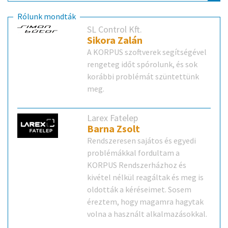
Rólunk mondták
SL Control Kft.
Sikora Zalán
A KORPUS szoftverek segítségével
rengeteg időt spórolunk, és sok
korábbi problémát szüntettünk
meg.
Larex Fatelep
Barna Zsolt
Rendszeresen sajátos és egyedi
problémákkal fordultam a
KORPUS Rendszerházhoz és
kivétel nélkül reagáltak és meg is
oldották a kéréseimet. Sosem
éreztem, hogy magamra hagytak
volna a használt alkalmazásokkal.